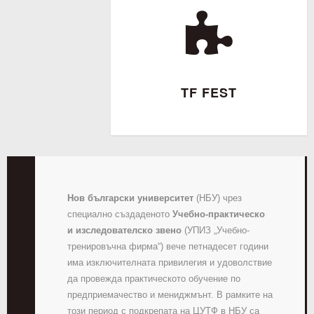
TF FEST
Нов български университет
(НБУ) чрез
специално създаденото
Учебно-практическо
и изследователско звено
(УПИЗ „Учебно-
тренировъчна фирма“) вече петнадесет години
има изключителната привилегия и удоволствие
да провежда практическото обучение по
предприемачество и мениджмънт.
В рамките на
този период с подкрепата на ЦУТФ в НБУ са