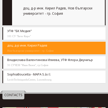
доц. д-р инж. Кирил Радев, Нов български
университет - гр. София
УТФ "БК Медия"
101 СУ "Бачо Киро"
доц. д-р инж. Кирил Радев
Нов български университет - гр. София
Владислава Валентинова Илиева, УТФ Флора Джуниър
31 СУЧЕМ "Иван Вазов", гр.София
SophiaBoucetta - MAPA S.à.r.l.
LycéeTechniqueduCentre, Luxembourg
CONTACTS