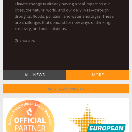
Climate change is already having a real impact on our
cities, the natural world, and our daily lives—through
droughts, floods, pollution, and water shortages. These
are challenges that demand for new ways of thinking,
creativity, and bold solutions.
30.04.2026
ALL NEWS
MORE
back to all news >>