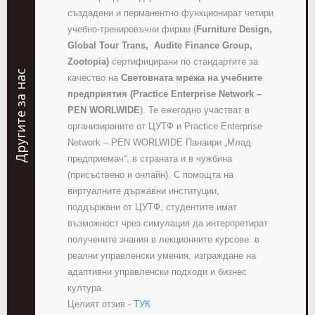
създадени и перманентно функционират четири
учебно-тренировъчни фирми (
Furniture Design
,
Global Tour Trans
,
Audite Finance Group
,
Zootopia
)
сертифицирани по стандартите за
Другите за нас
качество на
Световната мрежа на учебните
предприятия (Practice Enterprise Network –
PEN WORLWIDE
). Те ежегодно участват в
организираните от ЦУТФ и Practice Enterprise
Network – PEN WORLWIDE Панаири „Млад
предприемач“, в страната и в чужбина
(присъствено и онлайн). С помощта на
виртуалните държавни институции,
поддържани от ЦУТФ, студентите имат
възможност чрез симулация да интерпретират
получените знания в лекционните курсове
в
реални управленски умения, изграждане на
адаптивни управленски подходи и бизнес
култура.
Целият отзив -
ТУК