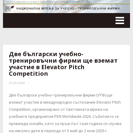
Tog
nav
Две български учебно-
тренировъчни фирми ще вземат
участие в Elevator Pitch
Competition
27.05.2026
Две български учебно-тренировъчни фирми (УТФ) ще
вземат участие в международно състезание Elevator Pitch
Competition, организирано от Световната мрежа на
учебните предприятия PEN Worldwide 2026. Събитието се
провежда онлайн, като за пръв път тази година се случва
на няколко дати в периода от 5 май до 2 юни 2026 г.