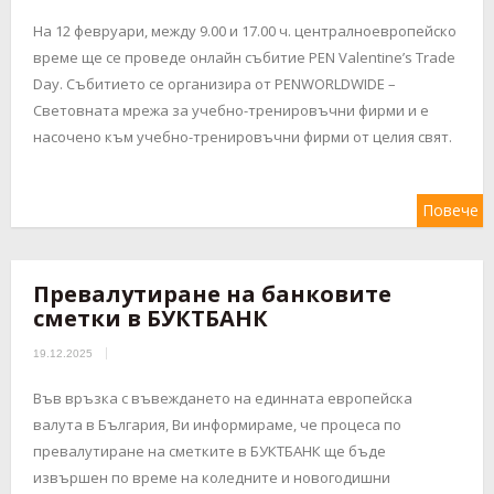
На 12 февруари, между 9.00 и 17.00 ч. централноевропейско
време ще се проведе онлайн събитие PEN Valentine’s Trade
Day. Събитието се организира от PENWORLDWIDE –
Световната мрежа за учебно-тренировъчни фирми и е
насочено към учебно-тренировъчни фирми от целия свят.
Повече
Превалутиране на банковите
сметки в БУКТБАНК
19.12.2025
Във връзка с въвеждането на единната европейска
валута в България, Ви информираме, че процеса по
превалутиране на сметките в БУКТБАНК ще бъде
извършен по време на коледните и новогодишни