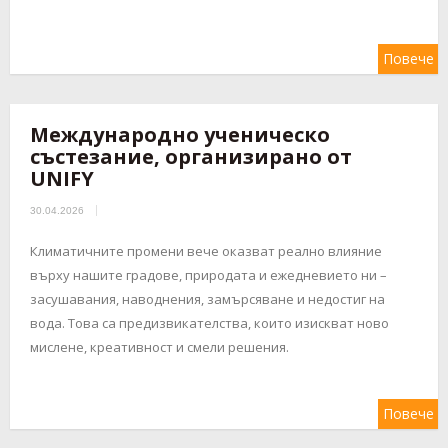
Повече
Международно ученическо
състезание, организирано от
UNIFY
30.04.2026
Климатичните промени вече оказват реално влияние
върху нашите градове, природата и ежедневието ни –
засушавания, наводнения, замърсяване и недостиг на
вода. Това са предизвикателства, които изискват ново
мислене, креативност и смели решения.
Повече