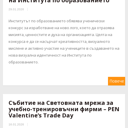
на Института по образованието
29.01.2026
Институтът по образованието обявява ученически
конкурс за изработване на ново лого, което да отразява
мисията, ценностите и духа на организацията. Целта на
конкурса е да се насърчат креативността, визуалното
мислене и активно участие на учениците в създаването на
нова визуална идентичност на Института по
образованието.
Повече
Събитие на Световната мрежа за
учебно-тренировъчни фирми – PEN
Valentine’s Trade Day
16.01.2026