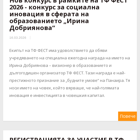
Нов конкурс в рамките на ТФ ФЕСТ
2026 - конкурс за социална
иновация в сферата на
образованието „Ирина
Добриянова“
16.03.2026
Екипът на ТФ ФЕСТ има удоволствието да обяви
учредяването на специална ежегодна награда на името на
Ирина Добриянова – визионер в образованието и
дългогодишен организатор ТФ ФЕСТ. Тази награда е най-
престижното признание за „будните умове“ на Панаира. Тя
носи името на човек, който вярваше, че най-голямата
иновация е инвестицията в човешкия капитал.
Повече
РЕГИСТРАЦИЯТА ЗА УЧАСТИЕ В ТФ