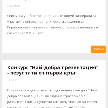
15.04.2026
Списък на учебно-тренировъчните фирми, класирани за
участие на финала на ученическата академия за
Корпоративна социална отговорност може да намерите в
категория ТФ ФЕСТ 2026.
Повече
Конкурс "Най-добра презентация"
- резултати от първи кръг
14.04.2026
Приключи предварителното оценяване в конкурса "Най-
добра презентация - бизнес идея и стратегическо
развитие". Списък с участниците допуснати до финалния
кръг може да намерите в категория ТФ ФЕСТ 2026.