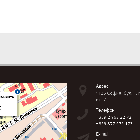
Адрес
1125 София, бул. Г.
ет. 7
Телефон
+359 2 963 22 72
+359 877 679 173
E-mail