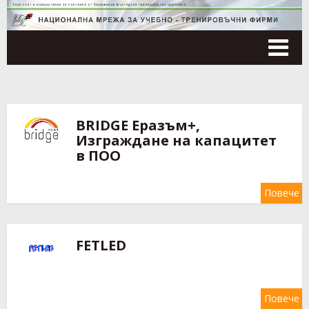
Tog
nav
BRIDGE Еразъм+,
Изграждане на капацитет
в ПОО
Повече
FETLED
Повече