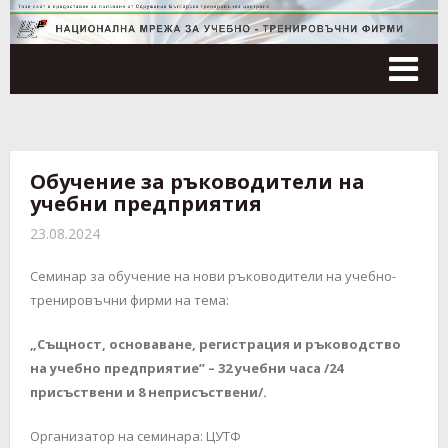
Tog
nav
Обучение за ръководители на
учебни предприятия
23.08.2024
Семинар за обучение на нови ръководители на учебно-
тренировъчни фирми на тема:
„Същност, основаване, регистрация и ръководство
на учебно предприятие” – 32 учебни часа /24
присъствени и 8 неприсъствени/.
Организатор на семинара: ЦУТФ