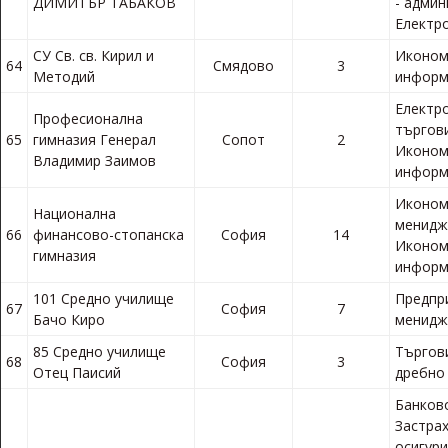
ДИМИТЪР ТАБАКОВ
- админ
Електр
СУ Св. св. Кирил и
Иконом
64
Смядово
3
Методий
информ
Електр
Професионална
търгов
65
гимназия Генерал
Сопот
2
Иконом
Владимир Заимов
информ
Иконом
Национална
менидж
66
финансово-стопанска
София
14
Иконом
гимназия
информ
101 Средно училище
Предпр
67
София
7
Бачо Киро
менид
85 Средно училище
Търгови
68
София
3
Отец Паисий
дребно
Банков
Застра
осигури