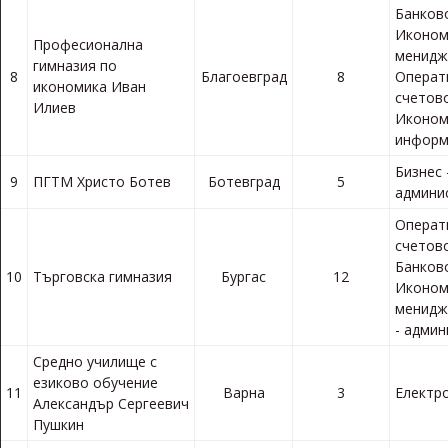
Банков
Иконом
Професионална
менидж
гимназия по
8
Благоевград
8
Операт
икономика Иван
счетов
Илиев
Иконом
информ
Бизнес 
9
ПГТМ Христо Ботев
Ботевград
5
админи
Операт
счетов
Банков
10
Търговска гимназия
Бургас
12
Иконом
менидж
- адми
Средно училище с
езиково обучение
11
Варна
3
Електр
Александър Сергеевич
Пушкин