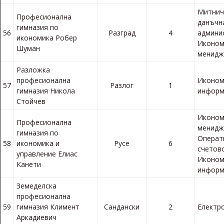
Митнич
Професионална
данъчн
гимназия по
56
Разград
4
админи
икономика Робер
Иконом
Шуман
менид
Разложка
професионална
Иконом
57
Разлог
1
гимназия Никола
информ
Стойчев
Иконом
Професионална
менидж
гимназия по
Операт
58
икономика и
Русе
6
счетов
управление Елиас
Иконом
Канети
информ
Земеделска
професионална
59
гимназия Климент
Сандански
2
Електр
Аркадиевич