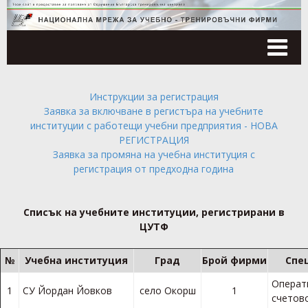
Tog
nav
Инструкции за регистрация
Заявка за включване в регистъра на учебните
институции с работещи учебни предприятия - НОВА
РЕГИСТРАЦИЯ
Заявка за промяна на учебна институция с
регистрация от предходна година
Списък на учебните институции, регистрирани в
ЦУТФ
№
Учебна институция
Град
Брой фирми
Спе
Операт
1
СУ Йордан Йовков
село Окорш
1
счетов