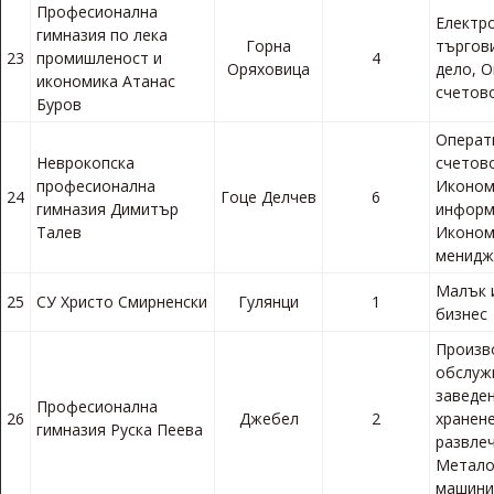
Професионална
Електр
гимназия по лека
Горна
търгов
23
промишленост и
4
Оряховица
дело, 
икономика Атанас
счетов
Буров
Операт
Неврокопска
счетов
професионална
Иконом
24
Гоце Делчев
6
гимназия Димитър
информ
Талев
Иконом
менид
Малък 
25
СУ Христо Смирненски
Гулянци
1
бизнес
Произв
обслуж
заведен
Професионална
26
Джебел
2
хранене
гимназия Руска Пеева
развле
Метало
машини