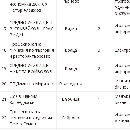
Търново
търгов
икономика Доктор
Админи
Петър Аладжов
обслуж
СРЕДНО УЧИЛИЩЕ П.
Иконом
17
Р. СЛАВЕЙКОВ - ГРАД
Видин
2
информ
ВИДИН
Професионална
18
гимназия по търговия
Враца
3
Електр
и ресторантьорство
СРЕДНО УЧИЛИЩЕ
Иконом
19
Враца
2
НИКОЛА ВОЙВОДОВ
информ
Малък 
20
ПГ Димитър Маринов
Вълчедръм
1
бизнес
СУ Св. Паисий
Малък 
21
Върбица
1
Хилендарски
бизнес
Професионална
Иконом
22
гимназия по туризъм
Габрово
1
менид
Пенчо Семов