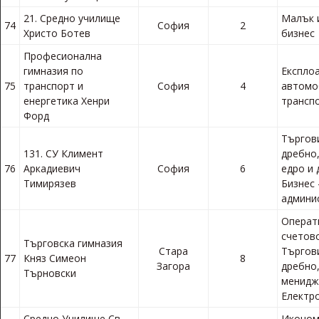
21. Средно училище
Малък 
74
София
2
Христо Ботев
бизнес
Професионална
гимназия по
Експло
75
транспорт и
София
4
автомо
енергетика Хенри
трансп
Форд
Търгови
131. СУ Климент
дребно
76
Аркадиевич
София
6
едро и 
Тимирязев
Бизнес 
админи
Операт
счетов
Търговска гимназия
Стара
Търгови
77
Княз Симеон
8
Загора
дребно
Търновски
менидж
Електр
Средно Училище Св.
Иконом