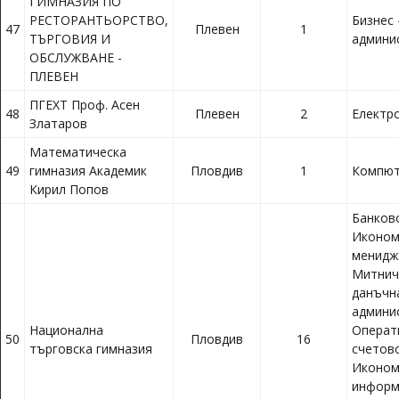
ГИМНАЗИЯ ПО
РЕСТОРАНТЬОРСТВО,
Бизнес 
47
Плевен
1
ТЪРГОВИЯ И
админи
ОБСЛУЖВАНЕ -
ПЛЕВЕН
ПГЕХТ Проф. Асен
48
Плевен
2
Електр
Златаров
Математическа
49
гимназия Академик
Пловдив
1
Компют
Кирил Попов
Банков
Иконом
менидж
Митнич
данъчн
админи
Национална
Операт
50
Пловдив
16
търговска гимназия
счетов
Иконом
информ