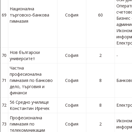
Операт
Национална
счетов
69
търговско-банкова
София
60
Бизнес 
гимназия
админи
Иконом
информ
Електр
Нов български
70
София
2
-
университет
Частна
професионална
71
гимназия по банково
София
8
Банков
дело, търговия и
финанси
56 Средно училище
72
София
8
Електр
Константин Иречек
Професионална
Иконом
73
гимназия по
София
2
информ
телекомуникации