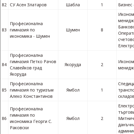
82
СУ Асен Златаров
Шабла
1
Бизнес 
Иконом
менидж
Професионална
Банков
83
гимназия по
Шумен
8
Операт
икономика - Шумен
счетов
Електр
Професионална
гимназия Петко Рачов
Иконом
84
Якоруда
2
Славейков град
менид
Якоруда
Професионална
Спедиц
85
гимназия по туризъм
Ямбол
1
трансп
Алеко Константинов
складов
Електр
Професионална
търгов
гимназия по
86
Ямбол
2
Митнич
икономика Георги С.
данъчн
Раковски
админи