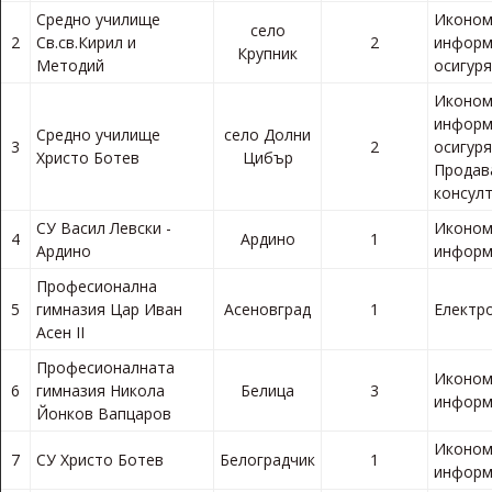
Средно училище
Иконом
село
2
Св.св.Кирил и
2
информ
Крупник
Методий
осигур
Иконом
информ
Средно училище
село Долни
3
2
осигуря
Христо Ботев
Цибър
Продав
консул
СУ Васил Левски -
Иконом
4
Ардино
1
Ардино
информ
Професионална
5
гимназия Цар Иван
Асеновград
1
Електр
Асен ІІ
Професионалната
Иконом
6
гимназия Никола
Белица
3
информ
Йонков Вапцаров
Иконом
7
СУ Христо Ботев
Белоградчик
1
информ