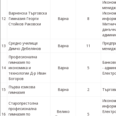
Иконом
менидж
Варненска Търговска
Иконом
12
Гимназия Георги
Варна
8
информ
Стойков Раковски
Митнич
данъчн
админи
Средно училище
Предпр
13
Варна
11
Димчо Дебелянов
менид
Професионална
гимназия по
Банково
14
икономика и
Варна
5
- админ
технологии Д-р Иван
Електр
Богоров
Първа езикова
15
Варна
2
Търгов
гимназия
Иконом
Старопрестолна
информ
професионална
Велико
Електр
16
гимназия по
5