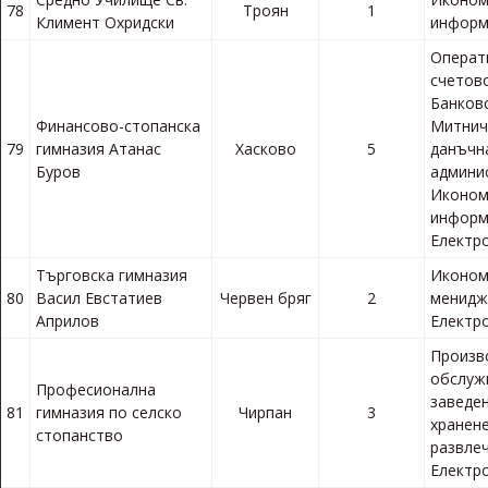
78
Троян
1
Климент Охридски
информ
Операт
счетов
Банков
Финансово-стопанска
Митнич
79
гимназия Атанас
Хасково
5
данъчн
Буров
админи
Иконом
информ
Електр
Търговска гимназия
Иконом
80
Васил Евстатиев
Червен бряг
2
менидж
Априлов
Електр
Произв
обслуж
Професионална
заведен
81
гимназия по селско
Чирпан
3
хранене
стопанство
развле
Електр