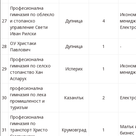
Професионална
гимназия по облекло
Иконом
27
и стопанско
Дупница
4
менидж
управление Свети
Електр
Иван Рилски
ОУ Христаки
28
Дупница
1
-
Павлович
Професионална
гимназия по селско
Иконом
29
Исперих
1
стопанство Хан
менид
Аспарух
професионална
гимназия по лека
30
Казанлък
2
Електр
промишленост и
туризъм
Професионална
гимназия по
Малък 
31
транспорт Христо
Крумовград
1
бизнес