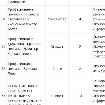
Тимирязев
Професионална
Митнич
гимназия по селско
данъчн
60
стопанство и
Свиленград
4
админи
икономика Христо
Иконом
Ботев
информ
Иконом
Професионална
менидж
държавна търговска
61
Свищов
3
Иконом
гимназия Димитър
информ
Хадживасилев
Електр
Професионална
Иконом
62
гимназия Велизар
Своге
2
менид
Пеев
Банков
ПРОФЕСИОНАЛНА
Операт
ГИМНАЗИЯ ПО
счетов
63
ИКОНОМИКА
Сливен
10
Иконом
ПРОФЕСОР ДОКТОР
информ