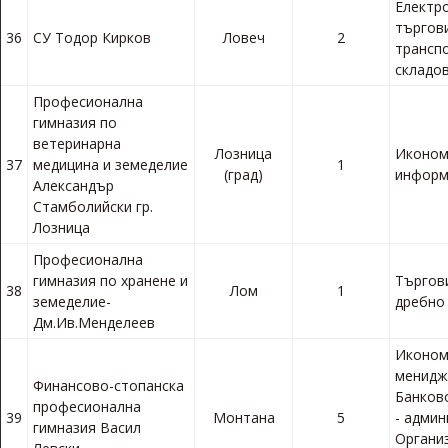
Електр
търгови
36
СУ Тодор Кирков
Ловеч
2
трансп
складов
Професионална
гимназия по
ветеринарна
Лозница
Иконом
37
медицина и земеделие
1
(град)
информ
Александър
Стамболийски гр.
Лозница
Професионална
гимназия по хранене и
Търгови
38
Лом
1
земеделие-
дребно
Дм.Ив.Менделеев
Иконом
менидж
Финансово-стопанска
Банково
професионална
39
Монтана
5
- админ
гимназия Васил
Органи