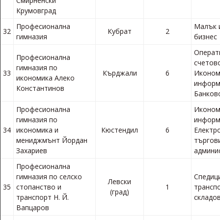
Смирненски
Крумовград
Професионална
Малък 
32
Кубрат
2
гимназия
бизнес
Операт
Професионална
счетов
гимназия по
33
Кърджали
6
Иконом
икономика Алеко
информ
Константинов
Банков
Професионална
Иконом
гимназия по
информ
34
икономика и
Кюстендил
6
Електр
мениджмънт Йордан
търгови
Захариев
админи
Професионална
гимназия по селско
Спедиц
Левски
35
стопанство и
1
трансп
(град)
транспорт Н. Й.
складов
Вапцаров