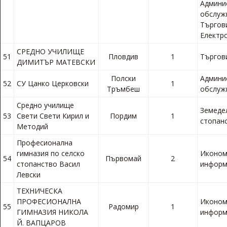
Админи
обслуж
Търгов
Електр
СРЕДНО УЧИЛИЩЕ
51
Пловдив
1
Търгов
ДИМИТЪР МАТЕВСКИ
Полски
Админи
52
СУ Цанко Церковски
1
Тръмбеш
обслуж
Средно училище
Земеде
53
Свети Свети Кирил и
Пордим
1
стопан
Методий
Професионална
гимназия по селско
Иконом
54
Първомай
2
стопанство Васил
информ
Левски
ТЕХНИЧЕСКА
ПРОФЕСИОНАЛНА
Иконом
55
Радомир
1
ГИМНАЗИЯ НИКОЛА
информ
Й. ВАПЦАРОВ