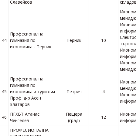
Славейков
складов
Иконом
менидж
Иконом
информ
Професионална
Електр
44
гимназия по
Перник
10
търгов
икономика - Перник
Иконом
информ
Иконом
менид
Професионална
Иконом
гимназия по
менидж
45
икономика и туризъм
Петрич
4
Иконом
Проф. д-р Асен
информ
Златаров
ПГХВТ Атанас
Пещера
Иконом
46
12
Ченгелев
(град)
информ
ПРОФЕСИОНАЛНА