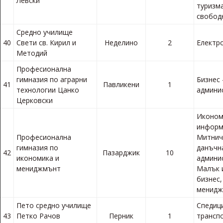
Левски
туризма
свобод
Средно училище
40
Свети св. Кирил и
Неделино
2
Електр
Методий
Професионална
гимназия по аграрни
Бизнес 
41
Павликени
1
технологии Цанко
админи
Церковски
Иконом
информ
Професионална
Митнич
гимназия по
данъчн
42
Пазарджик
10
икономика и
админи
мениджмънт
Малък 
бизнес
менид
Пето средно училище
Спедиц
43
Петко Рачов
Перник
1
трансп