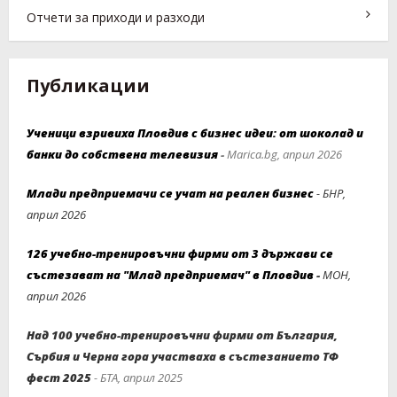
Отчети за приходи и разходи
Публикации
Ученици взривиха Пловдив с бизнес идеи: от шоколад и
банки до собствена телевизия
-
Marica.bg, април 2026
Млади предприемачи се учат на реален бизнес
- БНР,
април 2026
126 учебно-тренировъчни фирми от 3 държави се
състезават на "Млад предприемач" в Пловдив
-
МОН,
април 2026
Над 100 учебно-тренировъчни фирми от България,
Сърбия и Черна гора участваха в състезанието ТФ
фест 2025
- БТА, април 2025