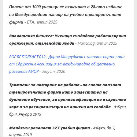
Повече от 1000 ученици се включват в 28-ото издание
на Международния панаир на учебно-тренировъчните
фирми
- БТА, април 2025
Впечатлиха бизнеса: Ученици създадоха роботизирана
оранжерия, отглеждат ягоди
-
Marica.bg, април 2025
РОГ БГ ПОДКАСТ 012 - Дария Маврудиева с нашите партньори
от Сдружение Асоциация за международно обществено
развитие АМОР
- август, 2020
Трамплин за намиране на работа - по света ползват
тренировъчните фирми като заместител на
дуалното обучение, за преквалификация на възрастни
хора и за ресоциализация на лишени от свобода
- АзБуки,
бр.4, януари 2019
Младежи развиват 327 учебни фирми
- АзБуки, бр.2,
януари 2019